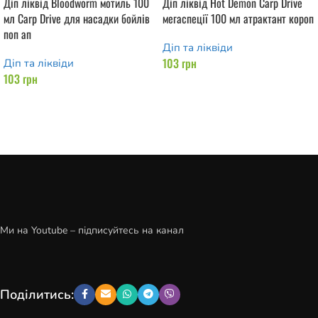
Діп ліквід Bloodworm мотиль 100
Діп ліквід Hot Demon Carp Drive
мл Carp Drive для насадки бойлів
мегаспеції 100 мл атрактант короп
поп ап
Діп та ліквіди
103
грн
Діп та ліквіди
103
грн
Додати в кошик
Додати в кошик
Ми на Youtube – підписуйтесь на канал
Поділитись: