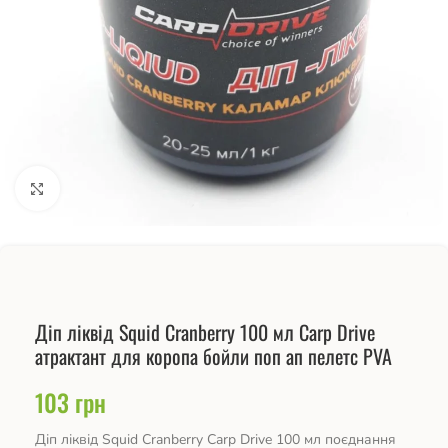
Натисніть, щоб збільшити
Діп ліквід Squid Cranberry 100 мл Carp Drive
атрактант для коропа бойли поп ап пелетс PVA
103
грн
Діп ліквід Squid Cranberry Carp Drive 100 мл поєднання