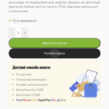
кальмара та журавлини для коропа працює на дистанції
просочує бойли поп ап пелетс PVA підсилює результат
у змаганнях
Є в наявності
-
+
Додати в кошик
Купити зараз
Доступні способи оплати:
Післяплата
Готівка при отриманні
Онлайн за реквізитами
Безготівка без ПДВ
Безготівка з ПДВ
Visa
/
Master
Card
ApplePay
G
o
o
g
l
e
Pay