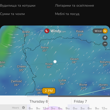
Вудилища та котушки
Ліхтарики та освітлення
Сумки та чохли
Меблі та посуд