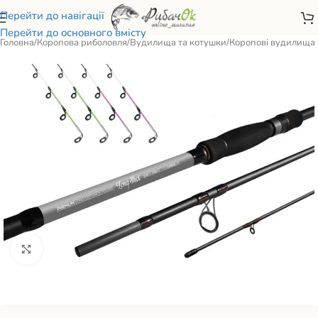
Перейти до навігації
Перейти до основного вмісту
Головна
/
Коропова риболовля
/
Вудилища та котушки
/
Коропові вудилища
Натисніть, щоб збільшити