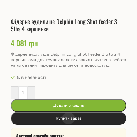
Фідерне вудилище Delphin Long Shot feeder 3
5lbs 4 вершинки
4 081
грн
Фідерне вудилище Delphin Long Shot Feeder 3 5 lb з 4
вершинками для точних далеких закидів чутлива робота
на клювання підходить для річки та водосховищ
Є в наявності
-
+
Додати в кошик
Купити зараз
Доступні способи оплати: