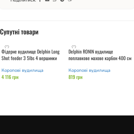
Поділитися:
Супутні товари
Фідерне вудилище Delphin Long
Delphin RONIN вудилище
Shot feeder 3 5lbs 4 вершинки
поплавкове махове карбон 400 см
Коропові вудилища
Коропові вудилища
4 116
грн
819
грн
Додати в кошик
Додати в кошик