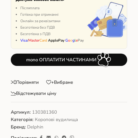
Післяплата
Готівка при отриманні
Онлайн за реквізитами
Безготівка без ПДВ
Безготівка з ПДВ
Visa
/
Master
Card
ApplePay
G
o
o
g
l
e
Pay
mono ОПЛАТИТИ ЧАСТИНАМИ
Порівняти
+Вибране
Відстежувати ціну
Артикул:
130381360
Категорія:
Коропові вудилища
Бренд:
Delphin