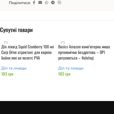
Поділитися:
Супутні товари
Діп ліквід Squid Cranberry 100 мл
Basics Amazon комп’ютерна миша
Carp Drive атрактант для коропа
ергономічна бездротова – DPI
бойли поп ап пелетс PVA
регулюється – fioletvyj
Діп та ліквіди
Діп та ліквіди
103
грн
103
грн
Додати в кошик
Додати в кошик