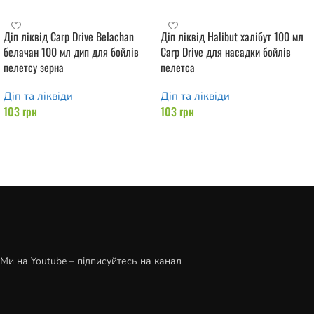
Діп ліквід Carp Drive Belachan
Діп ліквід Halibut халібут 100 мл
белачан 100 мл дип для бойлів
Carp Drive для насадки бойлів
пелетсу зерна
пелетса
Діп та ліквіди
Діп та ліквіди
103
грн
103
грн
Додати в кошик
Додати в кошик
Ми на Youtube – підписуйтесь на канал