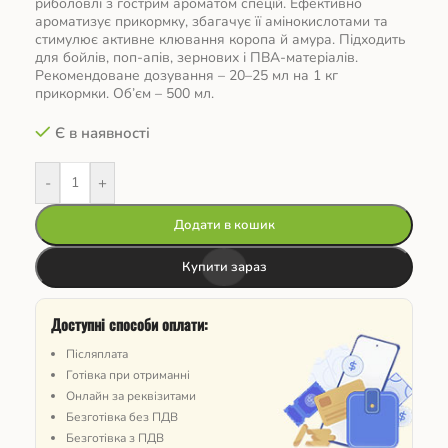
риболовлі з гострим ароматом спецій. Ефективно
ароматизує прикормку, збагачує її амінокислотами та
стимулює активне клювання коропа й амура. Підходить
для бойлів, поп-апів, зернових і ПВА-матеріалів.
Рекомендоване дозування – 20–25 мл на 1 кг
прикормки. Об’єм – 500 мл.
Є в наявності
-
+
Додати в кошик
Купити зараз
Доступні способи оплати:
Післяплата
Готівка при отриманні
Онлайн за реквізитами
Безготівка без ПДВ
Безготівка з ПДВ