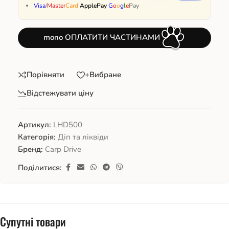
Visa
/
Master
Card
ApplePay
G
o
o
g
l
e
Pay
mono ОПЛАТИТИ ЧАСТИНАМИ
Порівняти
+Вибране
Відстежувати ціну
Артикул:
LHD500
Категорія:
Діп та ліквіди
Бренд:
Carp Drive
Поділитися:
Супутні товари