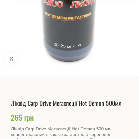
Натисніть, щоб збільшити
Ліквід Carp Drive Мегаспеції Hot Demon 500мл
265
грн
Ліквід Carp Drive Мегаспеції Hot Demon 500 мл
–
концентрований ліквід-атрактант для коропової