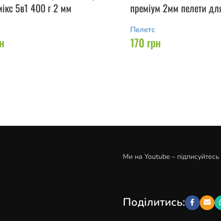
ікс 5в1 400 г 2 мм
преміум 2мм пелети дл
Пелетс
н
170
грн
Ми на Youtube – підписуйтесь
Поділитись: