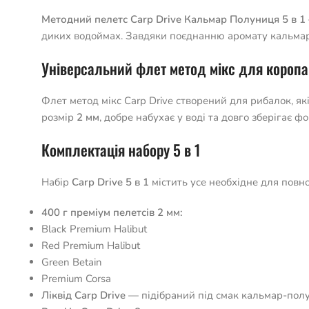
Методний пелетс Carp Drive Кальмар Полуниця 5 в 1
диких водоймах. Завдяки поєднанню аромату кальмара
Універсальний флет метод мікс для коропа
Флет метод мікс Carp Drive створений для рибалок, я
розмір
2 мм
, добре набухає у воді та довго зберігає ф
Комплектація набору 5 в 1
Набір
Carp Drive 5 в 1
містить усе необхідне для повно
400 г преміум пелетсів 2 мм:
Black Premium Halibut
Red Premium Halibut
Green Betain
Premium Corsa
Ліквід Carp Drive
— підібраний під смак кальмар-пол