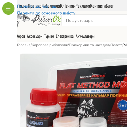
Каталог
Про нас
Риболовля
Клієнтам
Реклама
Контакти
Блог
Перейти до навігації
Перейти до основного вмісту
Короп
Аксесуари
Туризм
Електроніка
Акумулятори
Головна
/
Коропова риболовля
/
Прикормки та насадки
/
Пелетс
/
М