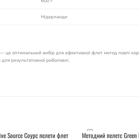
600 г
Нідерланди
— це оптимальний вибір для ефективної флет метод ловлі кор
 для результативної риболовлі.
ive Source Соурс пелети флет
Методний пелетс Green 