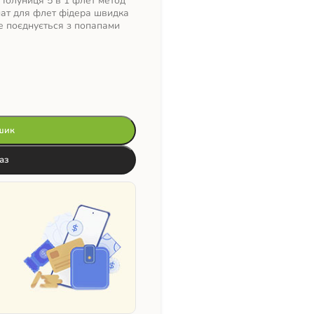
Полуниця 5 в 1 флет метод
мат для флет фідера швидка
е поєднується з попапами
шик
аз