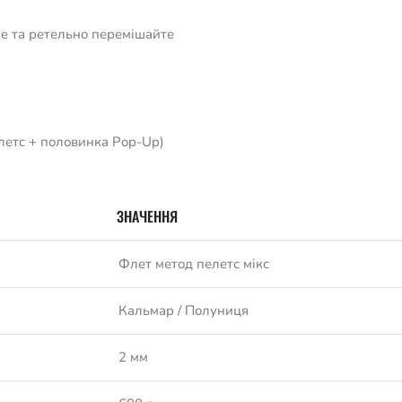
ve та ретельно перемішайте
елетс + половинка Pop-Up)
ЗНАЧЕННЯ
Флет метод пелетс мікс
Кальмар / Полуниця
2 мм