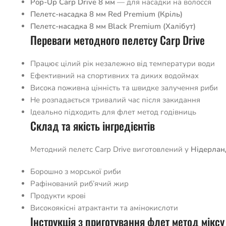
Pop-Up Carp Drive 8 мм
— для насадки на волосся
Пелетс-насадка 8 мм Red Premium (Кріль)
Пелетс-насадка 8 мм Black Premium (Халібут)
Переваги методного пелетсу Carp Drive
Працює цілий рік незалежно від температури води
Ефективний на спортивних та диких водоймах
Висока поживна цінність та швидке залучення риби
Не розпадається тривалий час після закидання
Ідеально підходить для флет метод годівниць
Склад та якість інгредієнтів
Методний пелетс Carp Drive виготовлений у
Нідерлан
Борошно з морської риби
Рафінований риб’ячий жир
Продукти крові
Високоякісні атрактанти та амінокислоти
Інструкція з приготування флет метод міксу