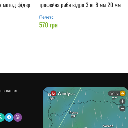
я метод фідер
трофейна риба відро 3 кг 8 мм 20 мм
Пелетс
570
грн
 на канал