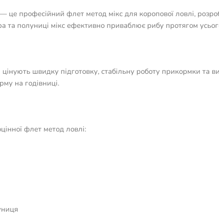
— це професійний флет метод мікс для коропової ловлі, розроб
 та полуниці мікс ефективно приваблює рибу протягом усьог
кі цінують швидку підготовку, стабільну роботу прикормки та 
орму на годівниці.
цінної флет метод ловлі:
униця