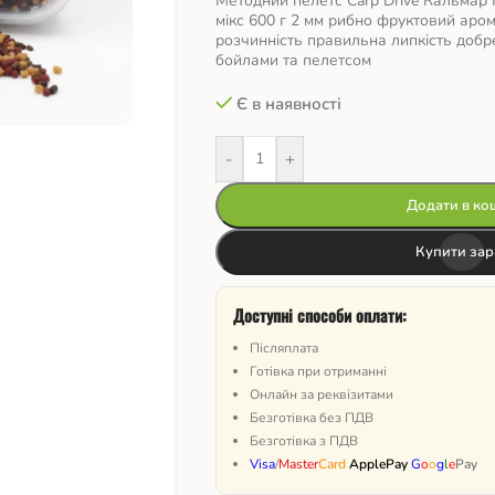
Методний пелетс Carp Drive Кальмар 
мікс 600 г 2 мм рибно фруктовий аро
розчинність правильна липкість добр
бойлами та пелетсом
Є в наявності
-
+
Додати в ко
Купити зар
Доступні способи оплати:
Післяплата
Готівка при отриманні
Онлайн за реквізитами
Безготівка без ПДВ
Безготівка з ПДВ
Visa
/
Master
Card
ApplePay
G
o
o
g
l
e
Pay