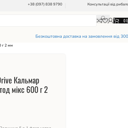
+38 (097) 838 9790
Консультації від рибал
0
Г
Безкоштовна доставка на замовлення від 30
 г 2 мм
rive Кальмар
тод мікс 600 г 2