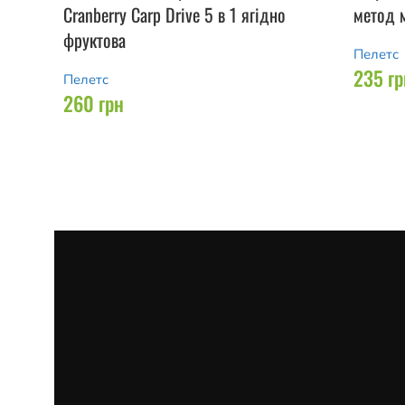
Cranberry Carp Drive 5 в 1 ягідно
метод м
фруктова
Пелетс
235
гр
Пелетс
260
грн