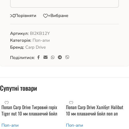
Порівняти
+Вибране
Артикул:
BI2KB12Y
Категорія:
Поп-апи
Бренд:
Carp Drive
Поділитися:
Супутні товари
Попап Carp Drive Тигровий горіх
Попап Carp Drive Халібут Halibut
Tiger nut 10 мм плаваючий бойл
10 мм плаваючий бойл поп ап
Поп-апи
Поп-апи