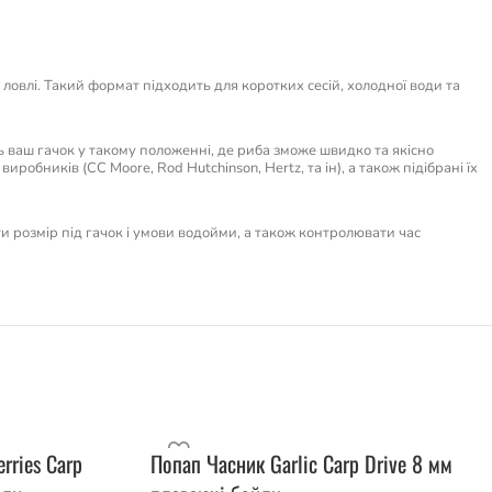
овлі. Такий формат підходить для коротких сесій, холодної води та
ть ваш гачок у такому положенні, де риба зможе швидко та якісно
иробників (CC Moore, Rod Hutchinson, Hertz, та ін), а також підібрані їх
ти розмір під гачок і умови водойми, а також контролювати час
rries Carp
Попап Часник Garlic Carp Drive 8 мм