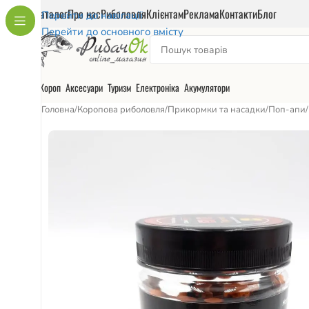
Каталог
Про нас
Риболовля
Клієнтам
Реклама
Контакти
Блог
Перейти до навігації
Перейти до основного вмісту
Короп
Аксесуари
Туризм
Електроніка
Акумулятори
Головна
/
Коропова риболовля
/
Прикормки та насадки
/
Поп-апи
/