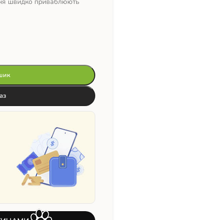
ння швидко приваблюють
шик
аз