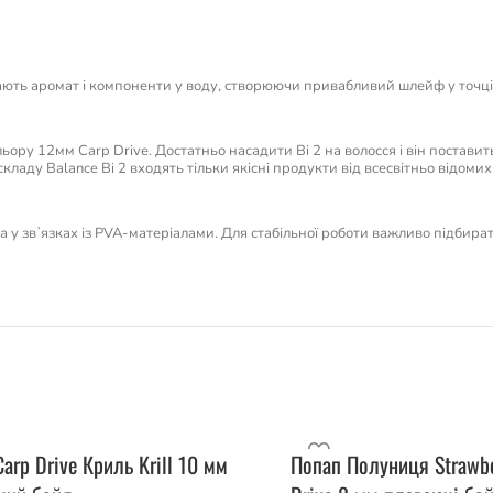
ють аромат і компоненти у воду, створюючи привабливий шлейф у точці л
ольору 12мм Carp Drive. Достатньо насадити Bi 2 на волосся і він постави
кладу Balance Bi 2 входять тільки якісні продукти від всесвітньо відомих в
 та у звʼязках із PVA-матеріалами. Для стабільної роботи важливо підбира
arp Drive Криль Krill 10 мм
Попап Полуниця Strawbe