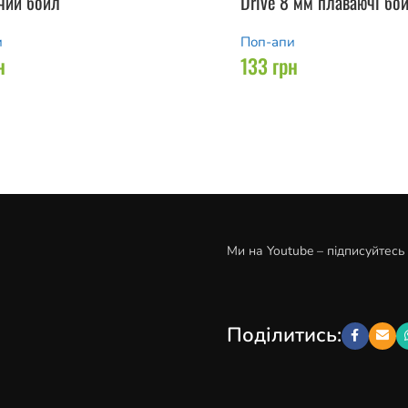
чий бойл
Drive 8 мм плаваючі бо
и
Поп-апи
н
133
грн
Ми на Youtube – підписуйтесь
Поділитись: