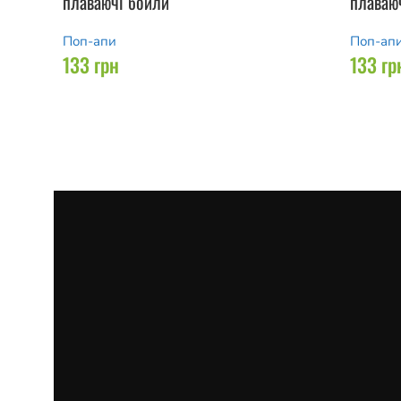
плаваючі бойли
плаваю
Поп-апи
Поп-ап
133
грн
133
гр