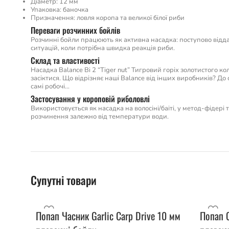
Діаметр: 12 мм
Упаковка: баночка
Призначення: ловля коропа та великої білої риби
Переваги розчинних бойлів
Розчинні бойли працюють як активна насадка: поступово відда
ситуацій, коли потрібна швидка реакція риби.
Склад та властивості
Насадка Balance Bi 2 “Tiger nut” Тигровий горіх золотистого к
засіктися. Що відрізняє наші Balance від інших виробників? До с
самі робочі…
Застосування у короповій риболовлі
Використовується як насадка на волосіні/баіті, у метод-фідері
розчинення залежно від температури води.
Супутні товари
Попап Часник Garlic Carp Drive 10 мм
Попап C