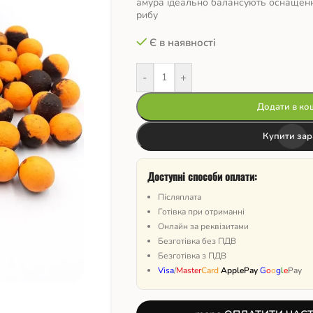
амура ідеально балансують оснаще
рибу
Є в наявності
-
+
Додати в ко
Купити зар
Доступні способи оплати:
Післяплата
Готівка при отриманні
Онлайн за реквізитами
Безготівка без ПДВ
Безготівка з ПДВ
Visa
/
Master
Card
ApplePay
G
o
o
g
l
e
Pay