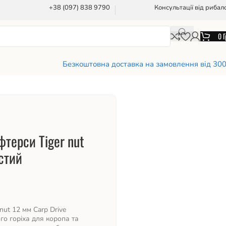
+38 (097) 838 9790
Консультації від рибал
0
Г
Безкоштовна доставка на замовлення від 30
фтерси Tiger nut
стий
nut 12 мм Carp Drive
го горіха для коропа та