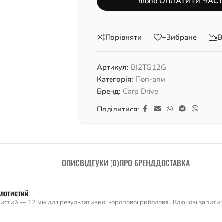
mono ОПЛАТИТИ ЧАС
Порівняти
+Вибране
В
Артикул:
BI2TG12G
Категорія:
Поп-апи
Бренд:
Carp Drive
Поділитися:
ОПИС
ВІДГУКИ (0)
ПРО БРЕНД
ДОСТАВКА
олотистий
тистий — 12 мм для результативної коропової риболовлі. Ключові запити: 