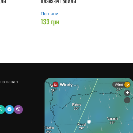
йли
плаваючі бойли
Поп-апи
133
грн
 на канал