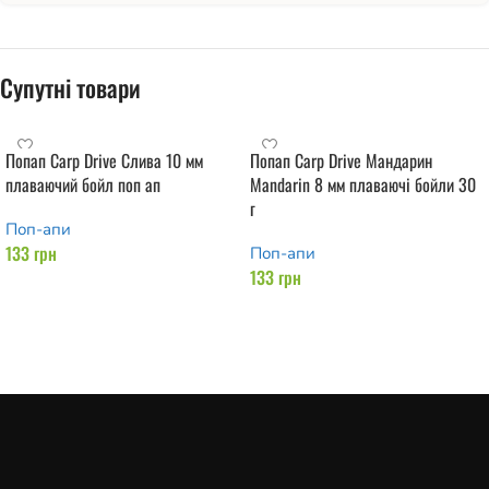
Супутні товари
Попап Carp Drive Слива 10 мм
Попап Carp Drive Мандарин
плаваючий бойл поп ап
Mandarin 8 мм плаваючі бойли 30
г
Поп-апи
133
грн
Поп-апи
133
грн
Додати в кошик
Додати в кошик