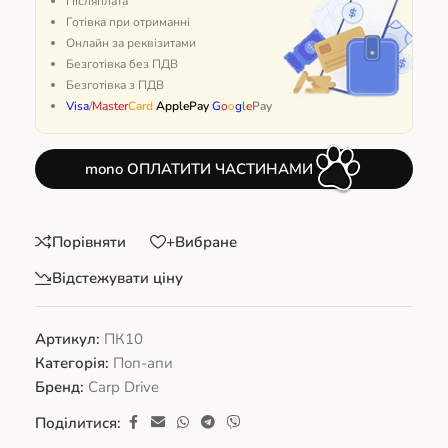
Післяплата
Готівка при отриманні
Онлайн за реквізитами
Безготівка без ПДВ
Безготівка з ПДВ
Visa
/
Master
Card
ApplePay
G
o
o
g
l
e
Pay
mono ОПЛАТИТИ ЧАСТИНАМИ
Порівняти
+Вибране
Відстежувати ціну
Артикул:
ПК10
Категорія:
Поп-апи
Бренд:
Carp Drive
Поділитися: