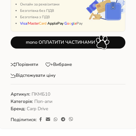
Онлайн за реквізитами
Безготівка без ПДВ
Безготівка з ПДВ
Visa
/
Master
Card
ApplePay
G
o
o
g
l
e
Pay
mono ОПЛАТИТИ ЧАСТИНАМИ
Порівняти
+Вибране
Відстежувати ціну
Артикул:
ПКМБ10
Категорія:
Поп-апи
Бренд:
Carp Drive
Поділитися: