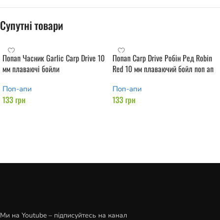
Супутні товари
Попап Часник Garlic Carp Drive 10
Попап Carp Drive Робін Ред Robin
мм плаваючі бойли
Red 10 мм плаваючий бойл поп ап
Поп-апи
Поп-апи
133
грн
133
грн
Додати в кошик
Додати в кошик
Ми на Youtube – підписуйтесь на канал