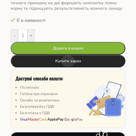
точного прикорму на дні формують компактну пляму
корму та підвищують результативність кожного закиду
Є в наявності
-
+
Додати в кошик
Купити зараз
Доступні способи оплати:
Післяплата
Готівка при отриманні
Онлайн за реквізитами
Безготівка без ПДВ
Безготівка з ПДВ
Visa
/
Master
Card
ApplePay
G
o
o
g
l
e
Pay