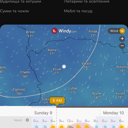
Вудилища та котушки
Ліхтарики та освітлення
Сумки та чохли
Меблі та посуд