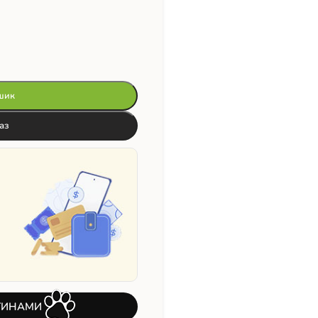
шик
аз
ТИНАМИ