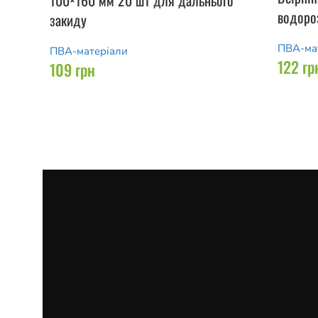
100×160 мм 20 шт для дальнього
водоро
закиду
ПВА-ма
ПВА-матеріали
122
гр
109
грн