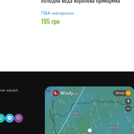
холодна вода коропова прикормка
ПВА-матеріали
195
грн
 на канал