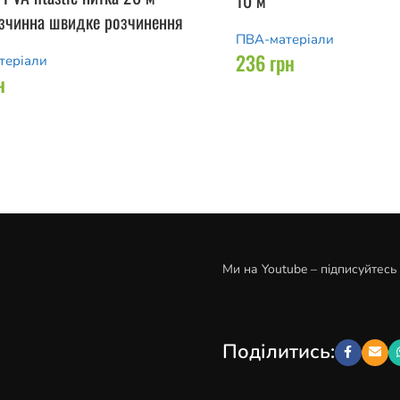
10 м
зчинна швидке розчинення
ПВА-матеріали
236
грн
теріали
н
Ми на Youtube – підписуйтесь
Поділитись: