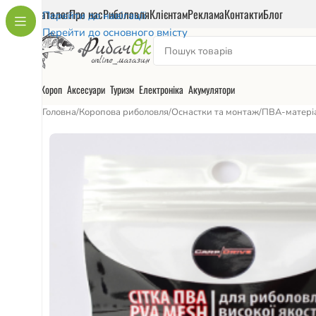
Каталог
Про нас
Риболовля
Клієнтам
Реклама
Контакти
Блог
Перейти до навігації
Перейти до основного вмісту
Короп
Аксесуари
Туризм
Електроніка
Акумулятори
Головна
/
Коропова риболовля
/
Оснастки та монтаж
/
ПВА-матері