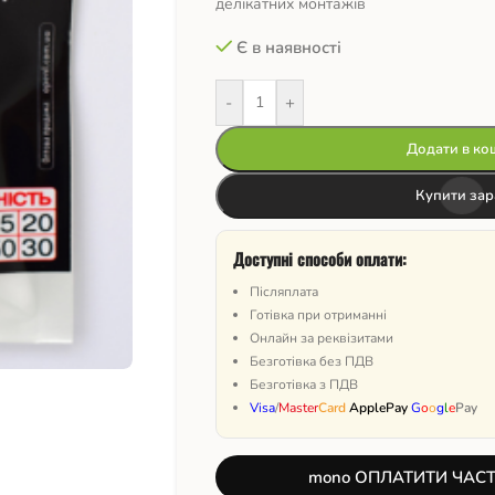
делікатних монтажів
Є в наявності
-
+
Додати в ко
Купити зар
Доступні способи оплати:
Післяплата
Готівка при отриманні
Онлайн за реквізитами
Безготівка без ПДВ
Безготівка з ПДВ
Visa
/
Master
Card
ApplePay
G
o
o
g
l
e
Pay
mono ОПЛАТИТИ ЧАС