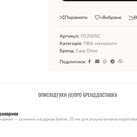
Порівняти
+Вибране
В
Артикул:
FD2005C
Категорія:
ПВА-матеріали
Бренд:
Carp Drive
Поділитися:
ОПИС
ВІДГУКИ (0)
ПРО БРЕНД
ДОСТАВКА
прикормки
ормки — розчинні насадкові бойли, 20 мм для результативної коропової 