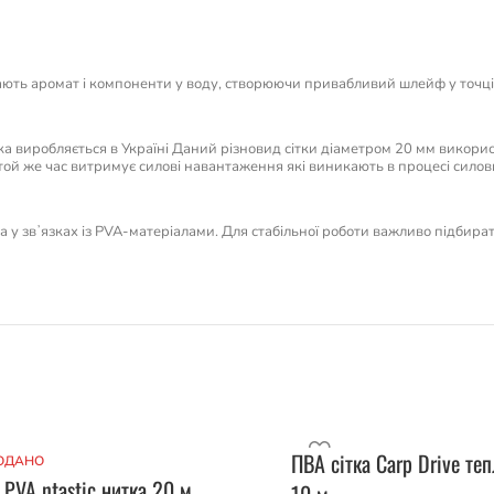
ють аромат і компоненти у воду, створюючи привабливий шлейф у точці л
ка виробляється в Україні Даний різновид сітки діаметром 20 мм використ
в той же час витримує силові навантаження які виникають в процесі силови
 та у звʼязках із PVA-матеріалами. Для стабільної роботи важливо підбира
ПВА сітка Carp Drive те
ОДАНО
 PVA ntastic нитка 20 м