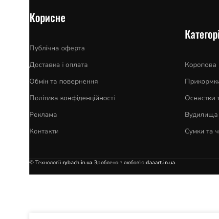
Корисне
Категорі
Публічна оферта
Доставка і оплата
Коропова
Обмін та повернення
Прикормки
Політика конфіденційності
Оснастки 
Реклама
Вудилища 
Контакти
Сумки та 
© Технології
rybach.in.ua
Зроблено з любов'ю
daaart.in.ua
.