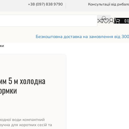
+38 (097) 838 9790
Консультації від рибал
0
Г
Безкоштовна доставка на замовлення від 30
мки
0мм 5 м холодна
кормки
олодної води компактний
ручна для коротких сесій та