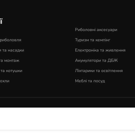
ї
Риболовні аксесуари
 риболовля
Туризм та кемпінг
 та насадки
Електроніка та живлення
та монтаж
Акумулятори та ДБЖ
та котушки
Ліхтарики та освітлення
чохли
Меблі та посуд