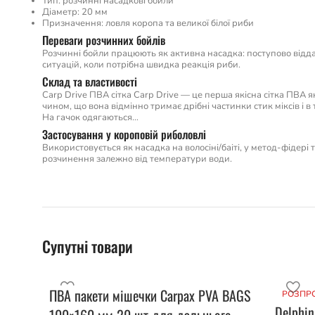
Тип: розчинні насадкові бойли
Діаметр: 20 мм
Призначення: ловля коропа та великої білої риби
Переваги розчинних бойлів
Розчинні бойли працюють як активна насадка: поступово відда
ситуацій, коли потрібна швидка реакція риби.
Склад та властивості
Carp Drive ПВА сітка Carp Drive — це перша якісна сітка ПВА я
чином, що вона відмінно тримає дрібні частинки стик міксів і 
На гачок одягаються…
Застосування у короповій риболовлі
Використовується як насадка на волосіні/баіті, у метод-фідері
розчинення залежно від температури води.
Супутні товари
ПВА пакети мішечки Carpax PVA BAGS
РОЗПР
Delphin