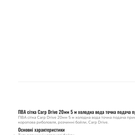
ПВА сітка Carp Drive 20мм 5 м холодна вода точна подача 
ПВА сітка Carp Drive 20мм 5 м холодна вода точна подача прик
коропова риболовля, розчинні бойли, Carp Drive.
Основні характеристики