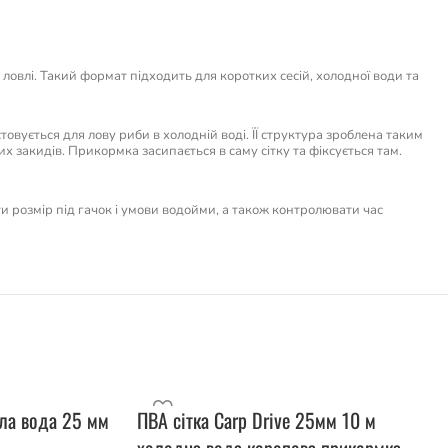
овлі. Такий формат підходить для коротких сесій, холодної води та
овується для лову риби в холодній воді. ЇЇ структура зроблена таким
х закидів. Прикормка засипається в саму сітку та фіксується там.
ти розмір під гачок і умови водойми, а також контролювати час
пла вода 25 мм
ПВА сітка Carp Drive 25мм 10 м