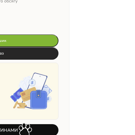
го обсягу
шик
аз
ТИНАМИ