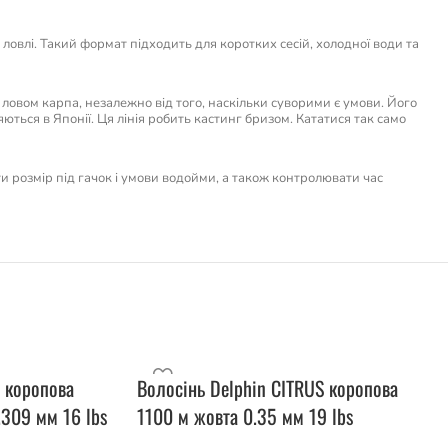
овлі. Такий формат підходить для коротких сесій, холодної води та
я ловом карпа, незалежно від того, наскільки суворими є умови. Його
ються в Японії. Ця лінія робить кастинг бризом. Кататися так само
ти розмір під гачок і умови водойми, а також контролювати час
 коропова
Волосінь Delphin CITRUS коропова
309 мм 16 lbs
1100 м жовта 0.35 мм 19 lbs