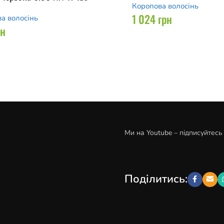
Коропова волосінь
1 024
грн
а волосінь
рн
Ми на Youtube – підписуйтесь
Поділитись: