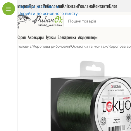
Каталог
Про нас
Риболовля
Клієнтам
Реклама
Контакти
Блог
Перейти до навігації
Перейти до основного вмісту
Короп
Аксесуари
Туризм
Електроніка
Акумулятори
Головна
/
Коропова риболовля
/
Оснастки та монтаж
/
Коропова во