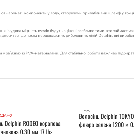
ють аромат і компоненти у воду, створюючи привабливий шлейф у точці л
ння і чудова міцність вузлів будуть оцінені особливо тими, хто займаєтьс
ідноситься до числа першокласних риболовних ліній Delphin, які виробля
 та у звʼязках із PVA-матеріалами. Для стабільної роботи важливо підбира
Волосінь Delphin TOKYO
ОДАНО
нь Delphin RODEO коропова
флюро зелена 1200 м 0.
червона 0.30 мм 17 lbs