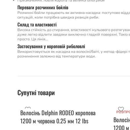
Призначення: ловля коропа та великої білої риби
Переваги розчинних бойлів
Розчинні бойли працюють як активна насадка: поступово відда
ситуацій, коли потрібна швидка реакція риби.
Склад та властивості
Висока стійкість до стирання, властивості нульового розтягува
дуже легко відлити завдяки виключно гладкій поверхні. Токіо в
просто. Ця лінія…
Застосування у короповій риболовлі
Використовується як насадка на волосіні/баіті, у метод-фідері
розчинення залежно від температури води.
Супутні товари
Волосінь Delphin RODEO коропова
РОЗПР
Волосі
1200 м червона 0.25 мм 12 lbs
1200 м 