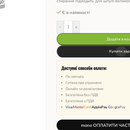
стирання підходить для шпулі велико
Є в наявності
-
+
Додати в ко
Купити зар
Доступні способи оплати:
Післяплата
Готівка при отриманні
Онлайн за реквізитами
Безготівка без ПДВ
Безготівка з ПДВ
Visa
/
Master
Card
ApplePay
G
o
o
g
l
e
Pay
mono ОПЛАТИТИ ЧАС