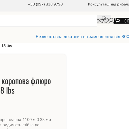
+38 (097) 838 9790
Консультації від рибал
0
Г
Безкоштовна доставка на замовлення від 30
 18 lbs
O коропова флюро
8 lbs
юро зелена 1100 м 0 33 мм
 видимість стійка до