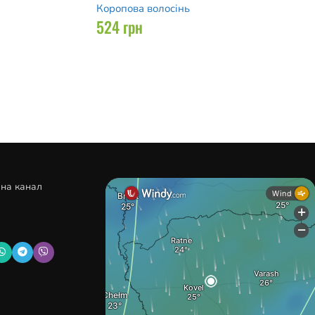
Коропова волосінь
524
грн
 на канал