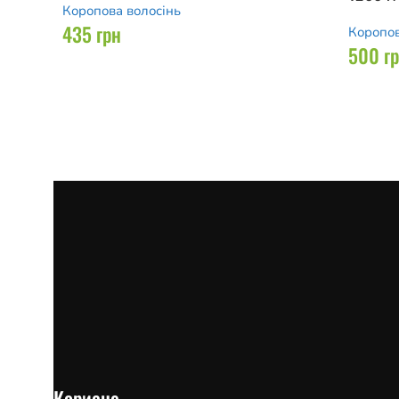
Коропова волосінь
435
грн
Коропов
500
г
Корисне