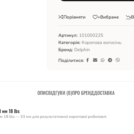
Порівняти
+Вибране
В
Артикул:
101000225
Категорія:
Коропова волосінь
Бренд:
Delphin
Поділитися:
ОПИС
ВІДГУКИ (0)
ПРО БРЕНД
ДОСТАВКА
 мм 18 lbs
 18 lbs — 33 мм для результативної коропової риболовлі.