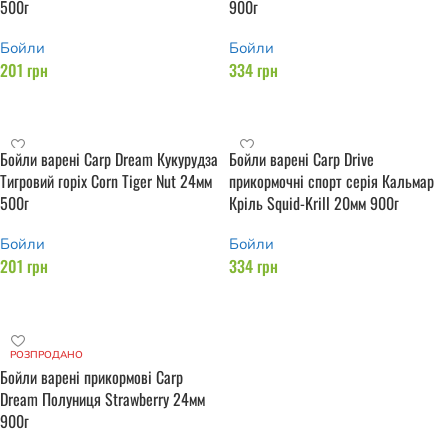
500г
900г
Бойли
Бойли
201
грн
334
грн
Додати в кошик
Додати в кошик
Бойли варені Carp Dream Кукурудза
Бойли варені Carp Drive
Тигровий горіх Corn Tiger Nut 24мм
прикормочні спорт серія Кальмар
500г
Кріль Squid-Krill 20мм 900г
Бойли
Бойли
201
грн
334
грн
Додати в кошик
Додати в кошик
РОЗПРОДАНО
Бойли варені прикормові Carp
Dream Полуниця Strawberry 24мм
900г