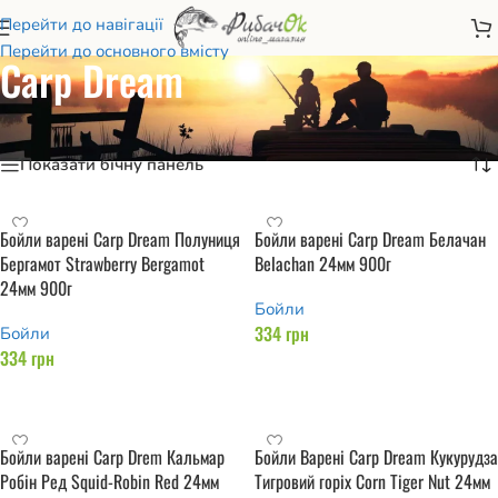
Перейти до навігації
Перейти до основного вмісту
Carp Dream
Головна
/
Carp Dream
Відображаються усі з 7 результатів
Показати бічну панель
Бойли варені Carp Dream Полуниця
Бойли варені Carp Dream Белачан
Бергамот Strawberry Bergamot
Belachan 24мм 900г
24мм 900г
Бойли
334
грн
Бойли
334
грн
Додати в кошик
Додати в кошик
Бойли варені Carp Drem Кальмар
Бойли Варені Carp Dream Кукурудза
Робін Ред Squid-Robin Red 24мм
Тигровий горіх Corn Tiger Nut 24мм