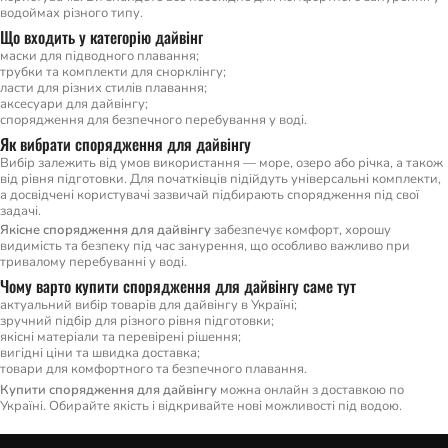
водоймах різного типу.
Що входить у категорію дайвінг
маски для підводного плавання;
трубки та комплекти для снорклінгу;
ласти для різних стилів плавання;
аксесуари для дайвінгу;
спорядження для безпечного перебування у воді.
Як вибрати спорядження для дайвінгу
Вибір залежить від умов використання — море, озеро або річка, а також
від рівня підготовки. Для початківців підійдуть універсальні комплекти,
а досвідчені користувачі зазвичай підбирають спорядження під свої
задачі.
Якісне спорядження для дайвінгу
забезпечує комфорт, хорошу
видимість та безпеку під час занурення, що особливо важливо при
тривалому перебуванні у воді.
Чому варто купити спорядження для дайвінгу саме тут
актуальний вибір товарів для дайвінгу в Україні;
зручний підбір для різного рівня підготовки;
якісні матеріали та перевірені рішення;
вигідні ціни та швидка доставка;
товари для комфортного та безпечного плавання.
Купити спорядження для дайвінгу
можна онлайн з доставкою по
Україні. Обирайте якість і відкривайте нові можливості під водою.