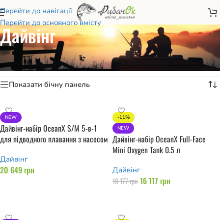
Перейти до навігації
Перейти до основного вмісту
Дайвінг
Головна
/
Туризм та кемпінг
/
Дайвінг
Відображаються усі з 9 результатів
Показати бічну панель
NEW
-11%
Дайвінг-набір OceanX S/M 5-в-1
NEW
для підводного плавання з насосом
Дайвінг-набір OceanX Full-Face
Mini Oxygen Tank 0.5 л
Дайвінг
20 649
грн
Дайвінг
16 117
грн
18 177
грн
Додати в кошик
Додати в кошик