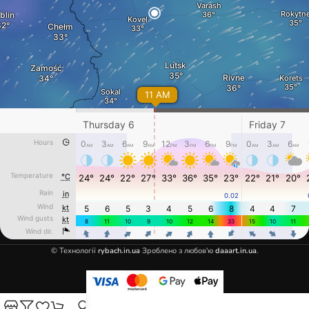
© Технології
rybach.in.ua
Зроблено з любов'ю
daaart.in.ua
.