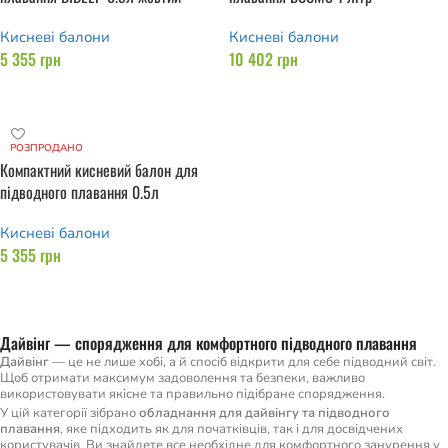
Кисневі балони
Кисневі балони
5 355
грн
10 402
грн
Додати в кошик
Додати в кошик
РОЗПРОДАНО
Компактний кисневий балон для
підводного плавання 0.5л
Кисневі балони
5 355
грн
Читати далі
Дайвінг — спорядження для комфортного підводного плавання
Дайвінг
— це не лише хобі, а й спосіб відкрити для себе підводний світ.
Щоб отримати максимум задоволення та безпеки, важливо
використовувати якісне та правильно підібране спорядження.
У цій категорії зібрано
обладнання для дайвінгу та підводного
плавання
, яке підходить як для початківців, так і для досвідчених
користувачів. Ви знайдете все необхідне для комфортного занурення у