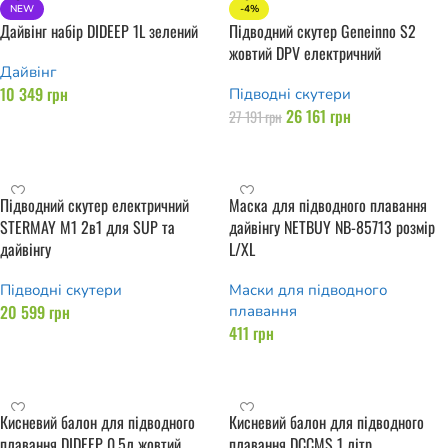
NEW
-4%
Дайвінг набір DIDEEP 1L зелений
Підводний скутер Geneinno S2
жовтий DPV електричний
Дайвінг
10 349
грн
Підводні скутери
26 161
грн
27 191
грн
Додати в кошик
Додати в кошик
Підводний скутер електричний
Маска для підводного плавання
STERMAY M1 2в1 для SUP та
дайвінгу NETBUY NB-85713 розмір
дайвінгу
L/XL
Підводні скутери
Маски для підводного
20 599
грн
плавання
411
грн
Додати в кошик
Додати в кошик
Кисневий балон для підводного
Кисневий балон для підводного
плавання DIDEEP 0.5л жовтий
плавання DCCMS 1 літр