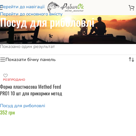
Перейти до навігації
Перейти до основного вмісту
Посуд для риболовлі
Головна
/
Туризм та кемпінг
/
Меблі та посуд
/
Посуд для риболовлі
Показано один результат
Показати бічну панель
РОЗПРОДАНО
Форма пластмасова Method Feed
PRO1 10 шт для прикормки метод
Посуд для риболовлі
352
грн
Читати далі