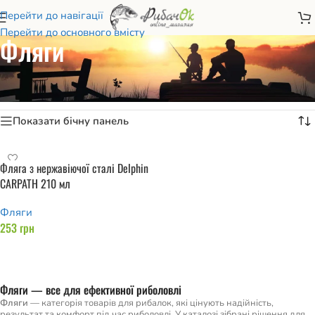
Перейти до навігації
Перейти до основного вмісту
Фляги
Головна
/
Туризм та кемпінг
/
Меблі та посуд
/
Фляги
Показано один результат
Показати бічну панель
Фляга з нержавіючої сталі Delphin
CARPATH 210 мл
Фляги
253
грн
Додати в кошик
Фляги — все для ефективної риболовлі
Фляги
— категорія товарів для рибалок, які цінують надійність,
результат та комфорт під час риболовлі. У каталозі зібрані рішення для