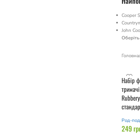
Найпоп
Cooper 
Country
John Co
Оберіть
Головна
Набір ф
тримач
Rubbery
стандар
Род-под
249
гр