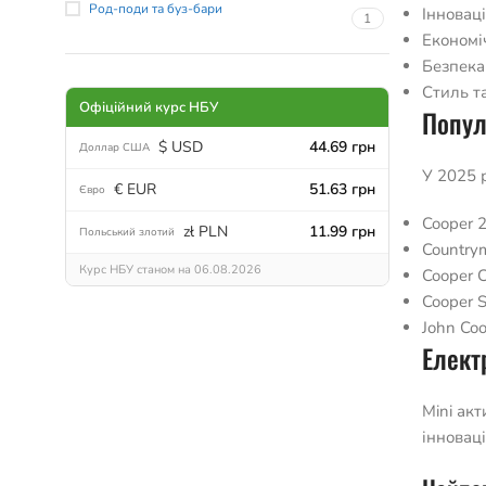
Род-поди та буз-бари
Інновац
1
Економі
Безпека
Стиль т
Офіційний курс НБУ
Попул
$ USD
44.69 грн
Доллар США
У 2025 
€ EUR
51.63 грн
Євро
Cooper 
zł PLN
11.99 грн
Польський злотий
Country
Курс НБУ станом на 06.08.2026
Cooper C
Cooper 
John Co
Елект
Mini ак
інноваці