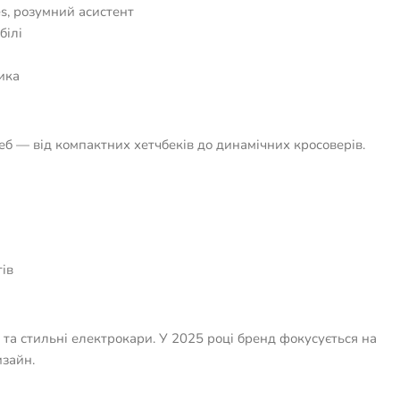
s, розумний асистент
білі
ика
б — від компактних хетчбеків до динамічних кросоверів.
ів
 та стильні електрокари. У 2025 році бренд фокусується на
изайн.