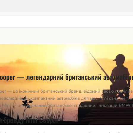
Cooper — легендарний британський автомобіл
per — це іконічний британський бренд, відомий своєю грайливі
 революційний компактний автомобіль для мас, Mini означає "мі
 Mini — це поєднання британської спадщини, інновацій BMW Gro
я бренду Mini Cooper