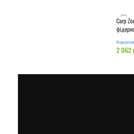
Carp Zo
фідерне
Коропов
2 062