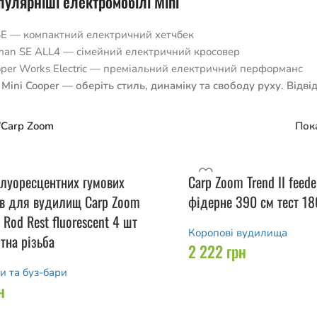
улярніші електромобілі Mini
SE — компактний електричний хетчбек
man SE ALL4 — сімейний електричний кросовер
oper Works Electric — преміальний електричний перформанс
 Mini Cooper — оберіть стиль, динаміку та свободу руху. Відв
/
Carp Zoom
Пок
луоресцентних гумових
Carp Zoom Trend II feed
ів для вудилищ Carp Zoom
фідерне 390 см тест 180
 Rod Rest fluorescent 4 шт
Коропові вудилища
тна різьба
2 222
грн
и та буз-бари
н