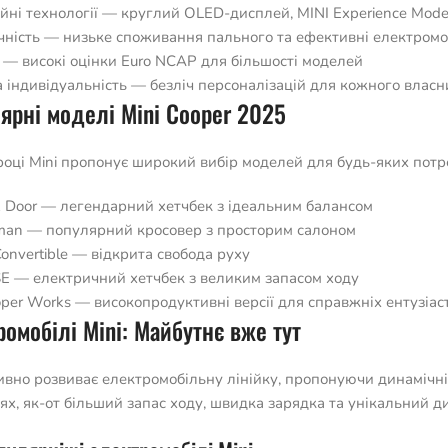
ійні технології — круглий OLED-дисплей, MINI Experience Mode
чність — низьке споживання пального та ефективні електромо
 — високі оцінки Euro NCAP для більшості моделей
а індивідуальність — безліч персоналізацій для кожного власн
ярні моделі Mini Cooper 2025
році Mini пропонує широкий вибір моделей для будь-яких потре
2 Door — легендарний хетчбек з ідеальним балансом
man — популярний кросовер з просторим салоном
onvertible — відкрита свобода руху
SE — електричний хетчбек з великим запасом ходу
oper Works — високопродуктивні версії для справжніх ентузіаст
ромобілі Mini: Майбутнє вже тут
тивно розвиває електромобільну лінійку, пропонуючи динамічні
ях, як-от більший запас ходу, швидка зарядка та унікальний д