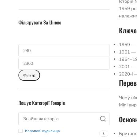
Історія 
1959 ро
належит
Фільтрувати За Ціною
Ключов
1959 — 
1961 — 
1964–19
2001 — 
2020-і —
Фільтр
Перев
Чому оби
Пошук Категорії Товарів
Mini вир
Основн
Коропові вудилища
Британс
3