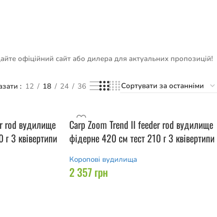
ідайте офіційний сайт або дилера для актуальних пропозицій!
азати
12
18
24
36
er rod вудилище
Carp Zoom Trend II feeder rod вудилище
 г 3 квівертипи
фідерне 420 см тест 210 г 3 квівертипи
Коропові вудилища
2 357
грн