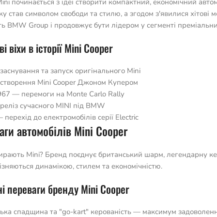
Mini починається з ідеї створити компактний, економічний авт
ку став символом свободи та стилю, а згодом з'явилися хітові
ь BMW Group і продовжує бути лідером у сегменті преміальни
і віхи в історії Mini Cooper
заснування та запуск оригінального Mini
створення Mini Cooper Джоном Купером
67 — перемоги на Monte Carlo Rally
реліз сучасного MINI під BMW
 перехід до електромобілів серії Electric
аги автомобілів Mini Cooper
рають Mini? Бренд поєднує британський шарм, легендарну керов
ізняються динамікою, стилем та економічністю.
і переваги бренду Mini Cooper
ька спадщина та "go-kart" керованість — максимум задоволенн