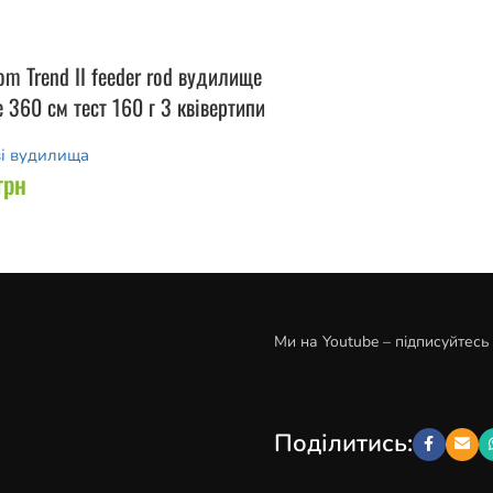
om Trend II feeder rod вудилище
 360 см тест 160 г 3 квівертипи
і вудилища
грн
Ми на Youtube – підписуйтесь
Поділитись: