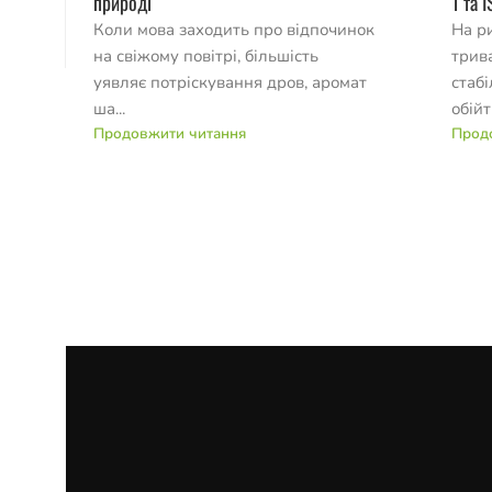
природі
1 та 
Коли мова заходить про відпочинок
На р
на свіжому повітрі, більшість
трив
уявляє потріскування дров, аромат
стаб
ша...
обійт
Продовжити читання
Прод