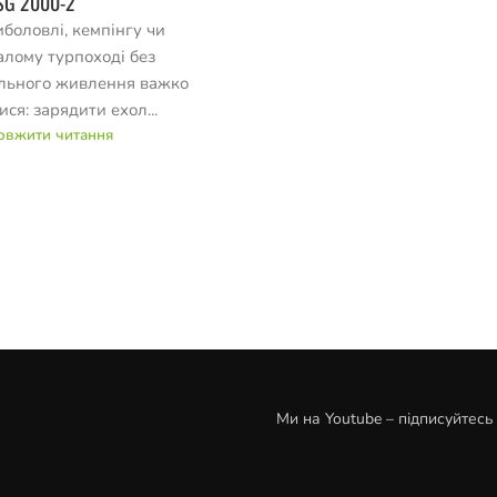
ISG 2000-2
иболовлі, кемпінгу чи
алому турпоході без
ільного живлення важко
ися: зарядити ехол...
овжити читання
Ми на Youtube – підписуйтесь