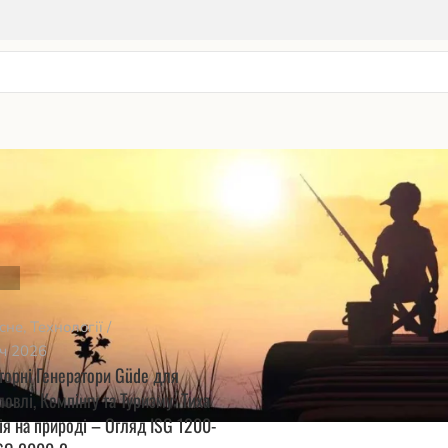
сне
,
Технології
іч 2026
торні Генератори Güde для
овлі, Кемпінгу та Туризму: Тиха
ія на природі – Огляд ISG 1200-