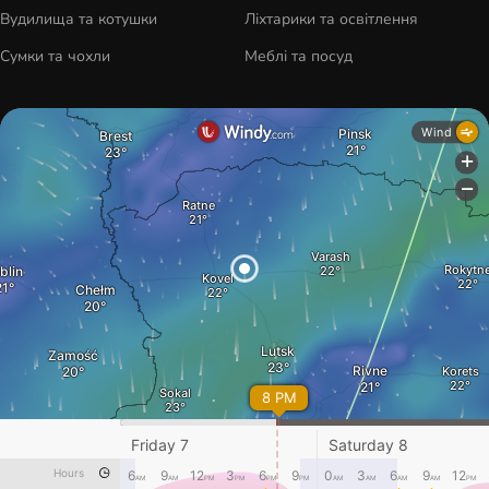
Вудилища та котушки
Ліхтарики та освітлення
Сумки та чохли
Меблі та посуд