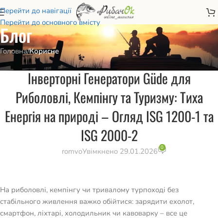
Перейти до навігації
Перейти до основного вмісту
Блог
Головна
/
Корисне
КОРИСНЕ
,
ТЕХНОЛОГІЇ
Інверторні Генератори Güde для
Риболовлі, Кемпінгу та Туризму: Тиха
Енергія на природі – Огляд ISG 1200-1 та
ISG 2000-2
0
romvo
Увімкнено 29.01.2026
На риболовлі, кемпінгу чи тривалому турпоході без
стабільного живлення важко обійтися: зарядити ехолот,
смартфон, ліхтарі, холодильник чи кавоварку – все це