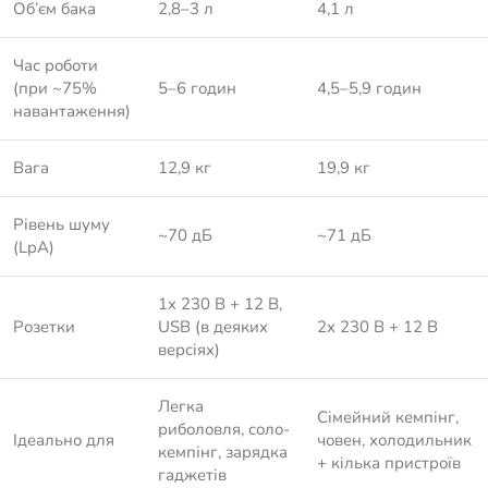
Об’єм бака
2,8–3 л
4,1 л
Час роботи
(при ~75%
5–6 годин
4,5–5,9 годин
навантаження)
Вага
12,9 кг
19,9 кг
Рівень шуму
~70 дБ
~71 дБ
(LpA)
1x 230 В + 12 В,
Розетки
USB (в деяких
2x 230 В + 12 В
версіях)
Легка
Сімейний кемпінг,
риболовля, соло-
Ідеально для
човен, холодильник
кемпінг, зарядка
+ кілька пристроїв
гаджетів