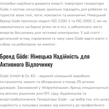
потребує надійного джерела енергії. Інверторні генератори
Güde з чистою синусоїдою ідеально підходять для рибалок та
туристів: вони тихі, легкі, компактні та економічні. Німецький
бренд Güde пропонує моделі ISG 1200-1 та ISG 2000-2, які не
заважатимуть на березі річки чи в лісі, а забезпечать чисту
енергію без ризику для чутливої електроніки. У цій статті –
детальний огляд, порівняння та чому саме Güde варто взяти з
собою на риболовлю чи кемпінг.
Бренд Güde: Німецька Надійність для
Активного Відпочинку
Güde GmbH & Co. KG – відомий німецький виробник
інструментів, машин та обладнання з понад 35-річним
досвідом. Заснований у Wolpertshausen, бренд спеціалізується
на якісних рішеннях для DIY, саду, будівництва та
енергозабезпечення. Генератори Güde – це вибір тих, хто цінує
надійність у польових умовах: від кемпінгу до професійного