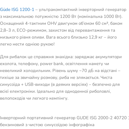
Güde ISG 1200-1
– ультракомпактний інверторний генератор
з максимальною потужністю 1200 Вт (номінальна 1000 Вт).
Оснащений 4-тактним OHV двигуном об’ємом 60 см³, баком
2,8–3 л, ECO-режимом, захистом від перевантаження та
низького рівня оливи. Вага всього близько 12,9 кг – його
легко нести однією рукою!
Для рибалок це справжня знахідка: заряджає акумулятори
ехолота, телефону, power bank, освітлення намету чи
невеликий холодильник. Рівень шуму ~70 дБ на відстані –
тихіше за звичайну розмову, риба не злякається. Чиста
синусоїда + USB-виходи (в деяких версіях) – безпечно для
всієї електроніки. Ідеально для одноденної риболовлі,
велопоходів чи легкого кемпінгу.
Інверторний портативний генератор GUDE ISG 2000-2 40720 19
бензиновий з чистою синусоїдою інфографіка