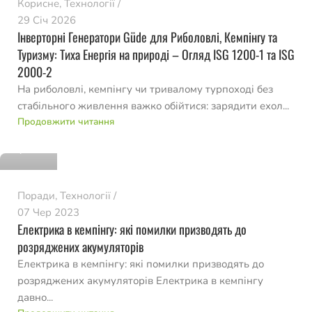
Корисне
,
Технології
29 Січ 2026
Інверторні Генератори Güde для Риболовлі, Кемпінгу та
Туризму: Тиха Енергія на природі – Огляд ISG 1200-1 та ISG
2000-2
На риболовлі, кемпінгу чи тривалому турпоході без
стабільного живлення важко обійтися: зарядити ехол...
romvo
Продовжити читання
0
Поради
,
Технології
07 Чер 2023
Електрика в кемпінгу: які помилки призводять до
розряджених акумуляторів
Електрика в кемпінгу: які помилки призводять до
розряджених акумуляторів Електрика в кемпінгу
давно...
romvo