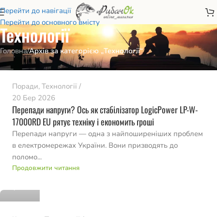
Перейти до навігації
Перейти до основного вмісту
Технології
romvo
Головна
/
Архів за категорією „Технології“
0
Поради
,
Технології
20 Бер 2026
Перепади напруги? Ось як стабілізатор LogicPower LP-W-
17000RD EU рятує техніку і економить гроші
Перепади напруги — одна з найпоширеніших проблем
в електромережах України. Вони призводять до
поломо...
romvo
Продовжити читання
0