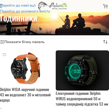
Перейти до навігації
Перейти до основного вмісту
Годинники
Головна
/
Риболовні аксесуари
/
Інструменти
/
Годинники
Відображаються усі з 3 результатів
Показати бічну панель
Delphin WISIA наручний годинник
Електронний годинник Delphin
43 мм водозахист 30 м металевий
WIRUS водонепроникний 50 м
корпус
таймер секундомір підсвітка 53 мм