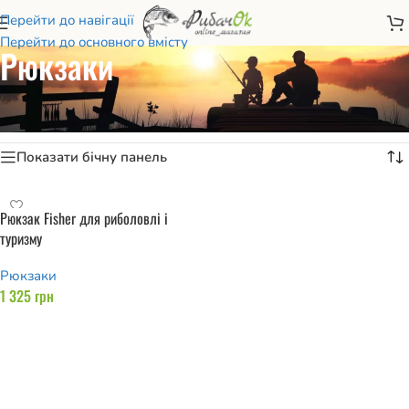
Перейти до навігації
Перейти до основного вмісту
Рюкзаки
Головна
/
Товари з позначками “Рюкзаки”
Показано один результат
Показати бічну панель
Рюкзак Fisher для риболовлі і
туризму
Рюкзаки
1 325
грн
Додати в кошик