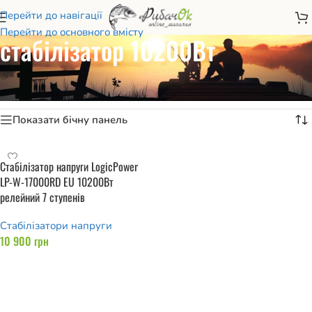
Перейти до навігації
Перейти до основного вмісту
стабілізатор 10200Вт
Головна
/
Товари з позначками “стабілізатор 10200Вт”
Показано один результат
Показати бічну панель
Стабілізатор напруги LogicPower
LP-W-17000RD EU 10200Вт
релейний 7 ступенів
Стабілізатори напруги
10 900
грн
Додати в кошик