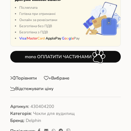
Післяплата
Готівка при отриманні
Онлайн за реквізитами
Безготівка без ПДВ
Безготівка з ПДВ
Visa
/
Master
Card
ApplePay
G
o
o
g
l
e
Pay
mono ОПЛАТИТИ ЧАСТИНАМИ
Порівняти
+Вибране
Відстежувати ціну
Артикул:
430404200
Категорія:
Чохли для вудилищ
Бренд:
Delphin