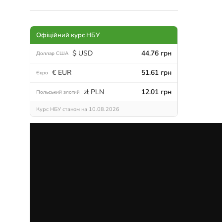
Офіційний курс НБУ
$ USD
44.76 грн
Доллар США
€ EUR
51.61 грн
Євро
zł PLN
12.01 грн
Польський злотий
Курс НБУ станом на 10.08.2026