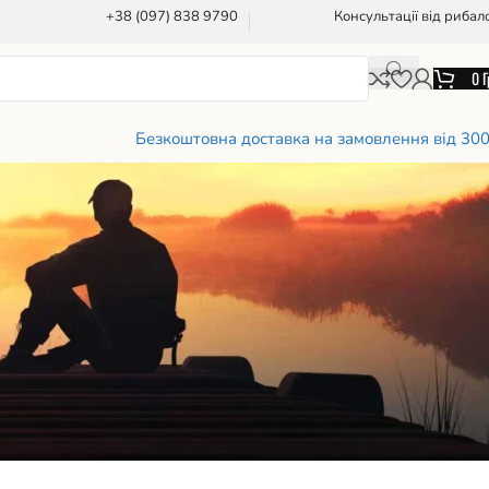
+38 (097) 838 9790
Консультації від рибал
0
Г
Безкоштовна доставка на замовлення від 30
азати
12
18
24
36