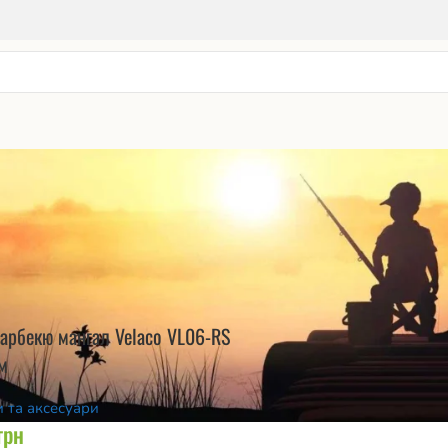
/
Velaco
Пок
арбекю мангал Velaco VL06-RS
м
 та аксесуари
грн