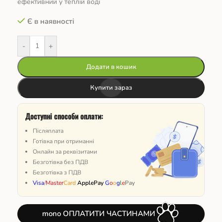
ефективний у теплій воді
Є в наявності
-
+
Додати в кошик
Купити зараз
Доступні способи оплати:
Післяплата
Готівка при отриманні
Онлайн за реквізитами
Безготівка без ПДВ
Безготівка з ПДВ
Visa
/
Master
Card
ApplePay
G
o
o
g
l
e
Pay
mono ОПЛАТИТИ ЧАСТИНАМИ