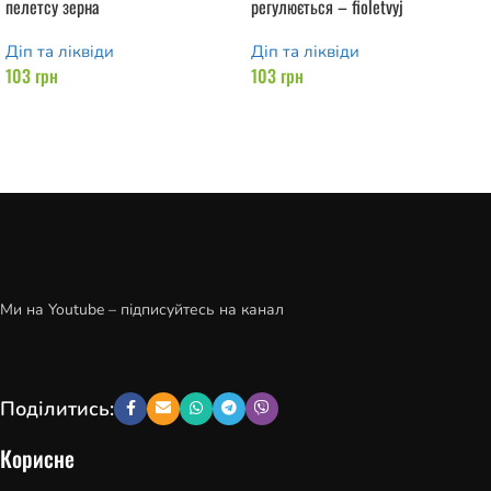
пелетсу зерна
регулюється – fioletvyj
Діп та ліквіди
Діп та ліквіди
103
грн
103
грн
Додати в кошик
Додати в кошик
Ми на Youtube – підписуйтесь на канал
Поділитись:
Корисне