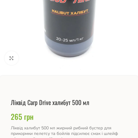
Натисніть, щоб збільшити
Ліквід Carp Drive халибут 500 мл
265
грн
Ліквід халибут 500 мл жирний рибний бустер для
прикормки пелетсу та бойлів підсилює смак і шлейф