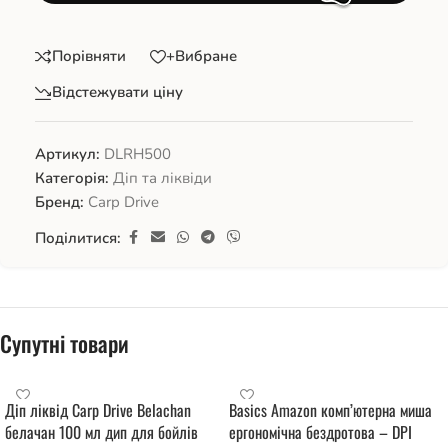
Порівняти
+Вибране
Відстежувати ціну
Артикул:
DLRН500
Категорія:
Діп та ліквіди
Бренд:
Carp Drive
Поділитися:
Супутні товари
Діп ліквід Carp Drive Belachan
Basics Amazon комп’ютерна миша
белачан 100 мл дип для бойлів
ергономічна бездротова – DPI