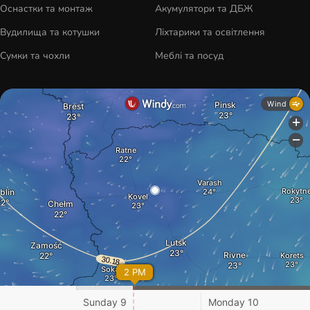
Оснастки та монтаж
Акумулятори та ДБЖ
Вудилища та котушки
Ліхтарики та освітлення
Сумки та чохли
Меблі та посуд