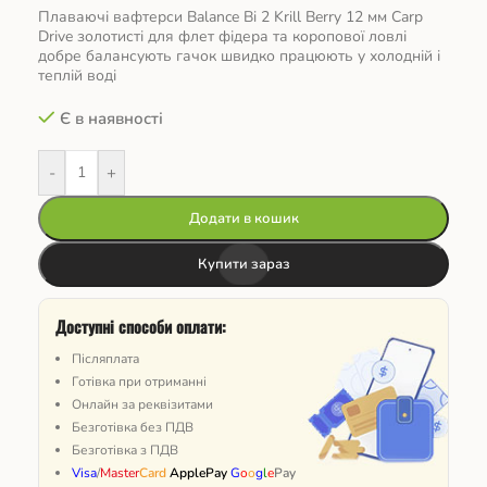
Плаваючі вафтерси Balance Bi 2 Krill Berry 12 мм Carp
Drive золотисті для флет фідера та коропової ловлі
добре балансують гачок швидко працюють у холодній і
теплій воді
Є в наявності
-
+
Додати в кошик
Купити зараз
Доступні способи оплати:
Післяплата
Готівка при отриманні
Онлайн за реквізитами
Безготівка без ПДВ
Безготівка з ПДВ
Visa
/
Master
Card
ApplePay
G
o
o
g
l
e
Pay