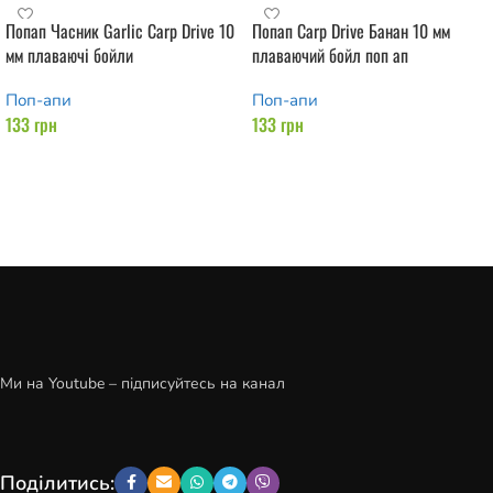
Попап Часник Garlic Carp Drive 10
Попап Carp Drive Банан 10 мм
мм плаваючі бойли
плаваючий бойл поп ап
Поп-апи
Поп-апи
133
грн
133
грн
Додати в кошик
Додати в кошик
Ми на Youtube – підписуйтесь на канал
Поділитись: