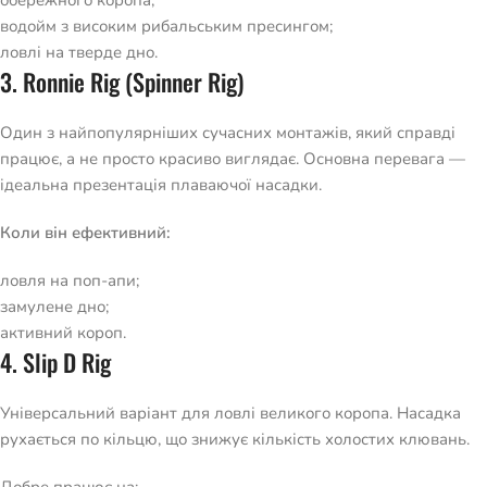
обережного коропа;
водойм з високим рибальським пресингом;
ловлі на тверде дно.
3. Ronnie Rig (Spinner Rig)
Один з найпопулярніших сучасних монтажів, який справді
працює, а не просто красиво виглядає. Основна перевага —
ідеальна презентація плаваючої насадки.
Коли він ефективний:
ловля на поп-апи;
замулене дно;
активний короп.
4. Slip D Rig
Універсальний варіант для ловлі великого коропа. Насадка
рухається по кільцю, що знижує кількість холостих клювань.