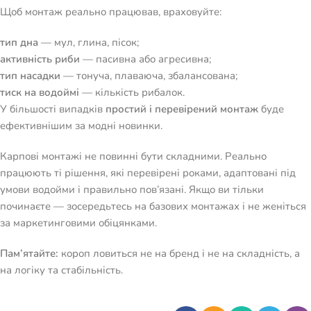
Щоб монтаж реально працював, враховуйте:
тип дна
— мул, глина, пісок;
активність риби
— пасивна або агресивна;
тип насадки
— тонуча, плаваюча, збалансована;
тиск на водоймі
— кількість рибалок.
У більшості випадків
простий і перевірений монтаж
буде
ефективнішим за модні новинки.
Карпові монтажі не повинні бути складними. Реально
працюють ті рішення, які перевірені роками, адаптовані під
умови водойми і правильно пов’язані. Якщо ви тільки
починаєте — зосередьтесь на базових монтажах і не женіться
за маркетинговими обіцянками.
Пам’ятайте:
короп ловиться не на бренд і не на складність, а
на логіку та стабільність.