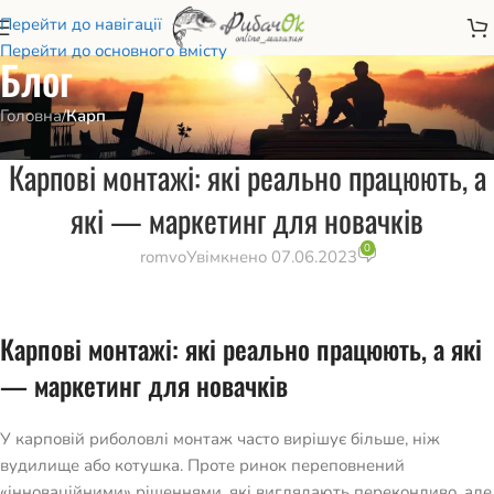
Перейти до навігації
Перейти до основного вмісту
Блог
Головна
/
Карп
КАРП
,
КАРПФІШИНГ
Карпові монтажі: які реально працюють, а
які — маркетинг для новачків
0
romvo
Увімкнено 07.06.2023
Карпові монтажі: які реально працюють, а які
— маркетинг для новачків
У карповій риболовлі монтаж часто вирішує більше, ніж
вудилище або котушка. Проте ринок переповнений
«інноваційними» рішеннями, які виглядають переконливо, але