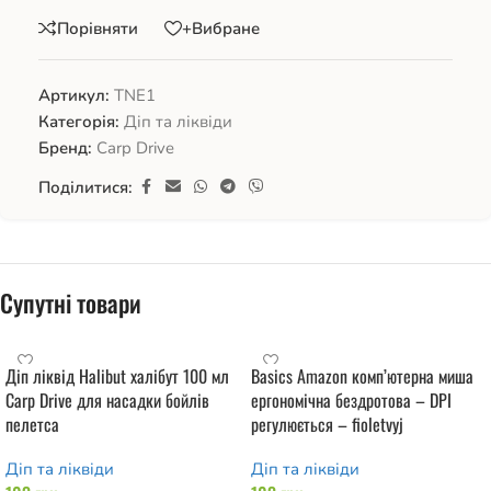
Порівняти
+Вибране
Артикул:
TNE1
Категорія:
Діп та ліквіди
Бренд:
Carp Drive
Поділитися:
Супутні товари
Діп ліквід Halibut халібут 100 мл
Basics Amazon комп’ютерна миша
Carp Drive для насадки бойлів
ергономічна бездротова – DPI
пелетса
регулюється – fioletvyj
Діп та ліквіди
Діп та ліквіди