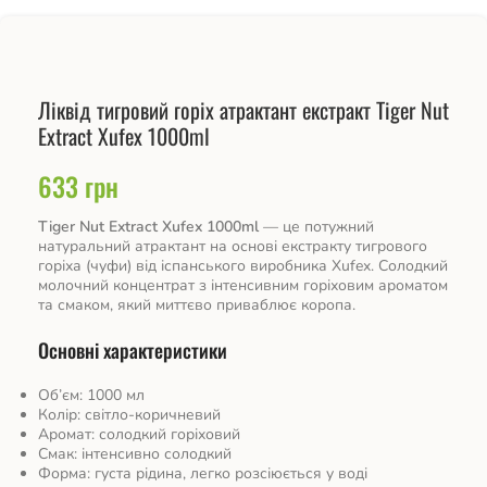
Ліквід тигровий горіх атрактант екстракт Tiger Nut
Extract Xufex 1000ml
633
грн
Tiger Nut Extract Xufex 1000ml
— це потужний
натуральний атрактант на основі екстракту тигрового
горіха (чуфи) від іспанського виробника Xufex. Солодкий
молочний концентрат з інтенсивним горіховим ароматом
та смаком, який миттєво приваблює коропа.
Основні характеристики
Об’єм: 1000 мл
Колір: світло-коричневий
Аромат: солодкий горіховий
Смак: інтенсивно солодкий
Форма: густа рідина, легко розсіюється у воді