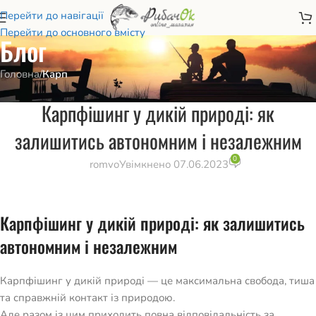
Перейти до навігації
Перейти до основного вмісту
Блог
Головна
/
Карп
КАРП
,
КАРПФІШИНГ
Карпфішинг у дикій природі: як
залишитись автономним і незалежним
0
romvo
Увімкнено 07.06.2023
Карпфішинг у дикій природі: як залишитись
автономним і незалежним
Карпфішинг у дикій природі — це максимальна свобода, тиша
та справжній контакт із природою.
Але разом із цим приходить повна відповідальність за